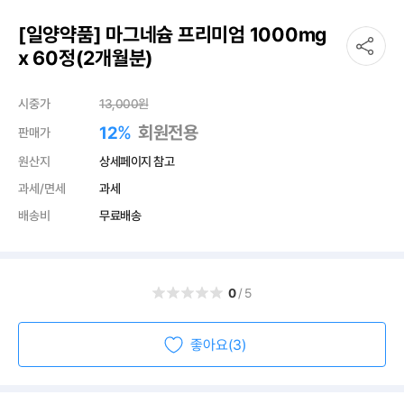
[일양약품] 마그네슘 프리미엄 1000mg
x 60정(2개월분)
시중가
13,000
원
%
회원전용
12
판매가
원산지
상세페이지 참고
과세/면세
과세
배송비
무료배송
0
/5
좋아요(3)