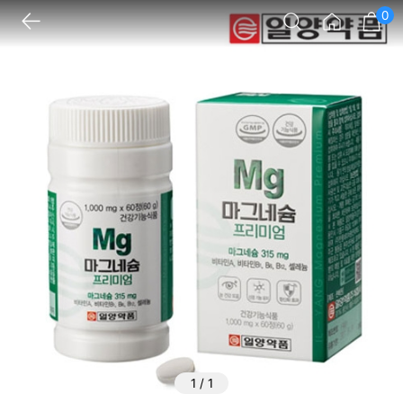
0
1
/
1