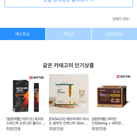
판매자 정보
상호/대표자
(주) 동이커머스
베스트순
최신순
낮은평점순
사업자 번호
346-87-03831
통신판매업 번호
제2026-고양덕양구-1438호
같은 카테고리 인기상품
이메일
dongeecom@naver.com
소재지
경기도 고양시 덕양구 꽃마을로64, 1235호
타민
[일양약품] 아르기닌 6200
[FASACO] 에브리데이 마시
[일양약품] 비타민
[
0
스피드액 오르니틴 플러스 로
는 알부민 진액스틱 10ml x
C1000mg + 비타민
우 슈가 (14일분)
50포
D1000IU 한번에 비타민
회원전용
회원전용
회원전용
C&D 1000 (100일분)