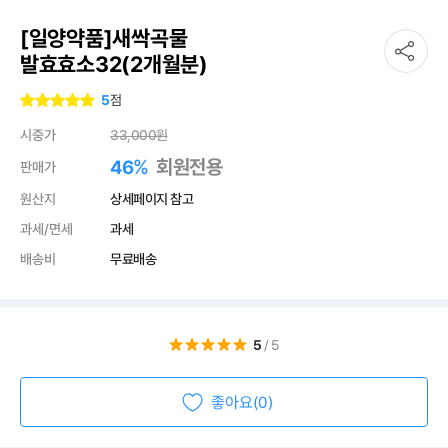
[일양약품]새싹곡물
발효효소32(2개월분)
5
점
시중가
33,000
원
%
회원전용
46
판매가
원산지
상세페이지 참고
과세/면세
과세
배송비
무료배송
5
/5
좋아요(0)