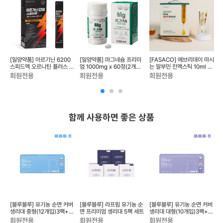
타민
[일양약품] 아르기닌 6200
[일양약품] 마그네슘 프리미
[FASACO] 에브리데이 마시
0
스피드액 오르니틴 플러스 로
엄 1000mg x 60정(2개월
는 알부민 진액스틱 10ml x
C
우 슈가 (14일분)
분)
50포
D
회원전용
회원전용
회원전용
C
함께 사용하면 좋은 상품
전
[블루블루] 유기농 순면 커버
[블루블루] 라프림 유기농 순
[블루블루] 유기농 순면 커버
[
라곰
생리대 중형(12개입)3팩+휴
면 프리미엄 생리대 5팩 세트
생리대 대형(10개입)3팩+휴
대용중형(2P)1팩 세트
대용중형(2P)1팩 세트 ...
우
회원전용
회원전용
회원전용