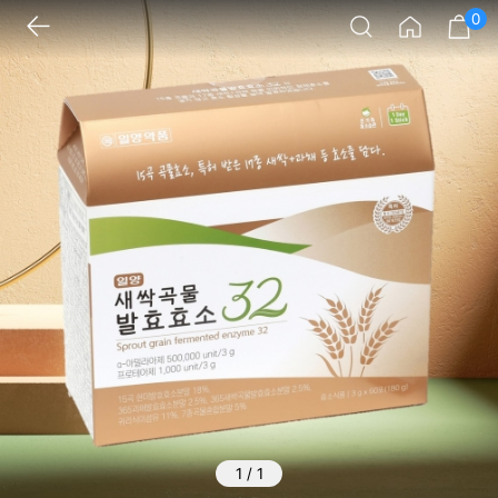
0
1
/
1