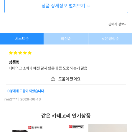
상품 상세정보 펼쳐보기
판매자 정보
상호/대표자
(주) 동이커머스
베스트순
최신순
낮은평점순
사업자 번호
346-87-03831
상품평
통신판매업 번호
제2026-고양덕양구-1438호
나이먹고 소화가 예전 같지 않은데 좀 도움 되는거 같음
이메일
dongeecom@naver.com
도움이 됐어요.
0명에게 도움이 되었습니다.
소재지
경기도 고양시 덕양구 꽃마을로64, 1235호
ren2***
|
2026-06-13
같은 카테고리 인기상품