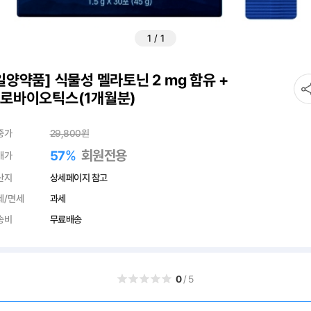
1
/
1
일양약품] 식물성 멜라토닌 2 mg 함유 +
로바이오틱스(1개월분)
중가
29,800
원
%
회원전용
57
매가
산지
상세페이지 참고
세/면세
과세
송비
무료배송
0
/5