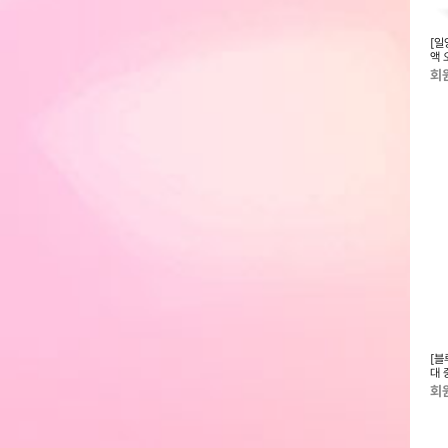
싹곡물 발효효소
[드림이음] 콜린 미오 이노시톨
[대한홍삼] 발효홍삼 침향녹용보
[일
4000 엽산 2박스(1박스내 30포)
50ml x 30포 + 쇼핑백
액 
일분
회원전용
회원전용
회
러 소형/가정용 A4
[블루블루] 유기농 순면커버 롱라
[유토렉스] UV-C 무선 충전식 휴
[블
 LA2302A 무열
이너 팬티라이너 생리대 20p x 10
대용 칫솔살균기 폴라곰 UTC-29
대 
.
팩
(2
회원전용
회원전용
회