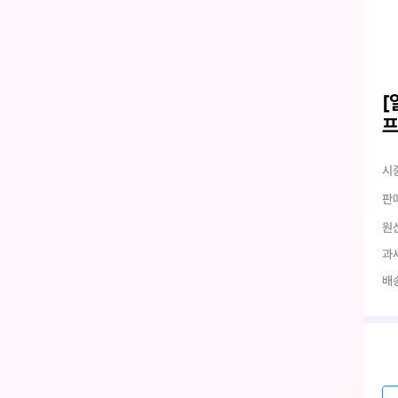
[
프
시
판
원
과
배