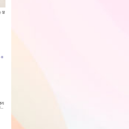
는 알
[일양약품] 비타민C1000mg +
[일양약품] 눈건강 루테인 지아잔
[특가] 코오롱제약
비타민D1000IU 한번에 비타민
틴 아스타잔틴 플러스 (3개월분)
티라이프 3000mg*
C&D 1000 (100일분)
총60포
회원전용
회원전용
회원전용
생리
[일양약품] 아르기닌 6200 스피드
[블루블루] 유기농 순면커버 입는
[굿프렌드] 홈핏 
중형
액 오르니틴 플러스 로우 슈가 (14
오버나이트 생리대 4p x 5팩 (사
스텝퍼 GOOD-HF
일분)
이즈M/L)
능)
회원전용
회원전용
회원전용