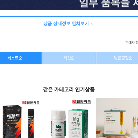
상품 상세정보 펼쳐보기
판매자 
상호/대표자
(주) 동이커머스
베스트순
최신순
낮은평점순
사업자 번호
346-87-03831
통신판매업 번호
제2026-고양덕양구-1438호
같은 카테고리 인기상품
이메일
dongeecom@naver.com
소재지
경기도 고양시 덕양구 꽃마을로64, 1235호