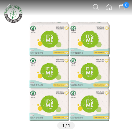
0
1
/
1