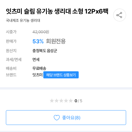
잇츠미 슬림 유기농 생리대 소형 12Px6팩
국내제조 유기농 생리대
시중가
42,000
원
%
회원전용
53
판매가
원산지
충청북도 음성군
과세/면세
면세
배송비
무료배송
브랜드
잇츠미
해당 브랜드 상품보기
0
/5
좋아요(8)