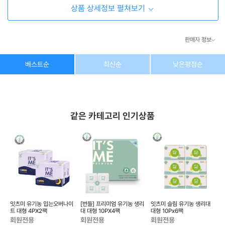
상품 상세정보 펼쳐보기
판매자 정보
상호/대표자
(주) 동이커머스
베스트순
최신순
낮은평점순
사업자 번호
346-87-03831
통신판매업 번호
제2026-고양덕양구-1438호
같은 카테고리 인기상품
이메일
dongeecom@naver.com
소재지
경기도 고양시 덕양구 꽃마을로64, 1235호
잇츠미 유기농 입는오버나이
[번들] 프리미엄 유기농 생리
잇츠미 슬림 유기농 생리대
[
트 대형 4PX2팩
대 대형 10PX4팩
대형 10Px6팩
대
대형
회원전용
회원전용
회원전용