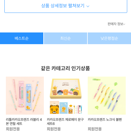
상품 상세정보 펼쳐보기
판매자 정보
상호/대표자
(주) 동이커머스
베스트순
최신순
낮은평점순
사업자 번호
346-87-03831
통신판매업 번호
제2026-고양덕양구-1438호
같은 카테고리 인기상품
이메일
dongeecom@naver.com
소재지
경기도 고양시 덕양구 꽃마을로64, 1235호
 샤
리틀카카오프렌즈 러블리 4
카카오프렌즈 제로페이 문구
카카오프렌즈 노크식 볼펜
본 연필 세트
세트6
회원전용
회원전용
회원전용