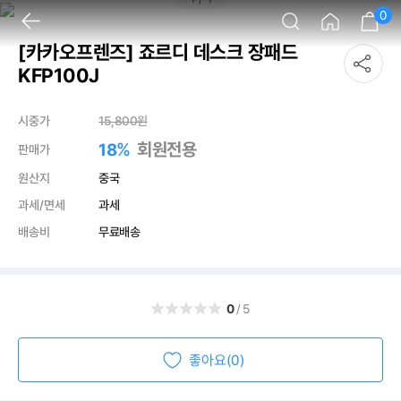
0
[카카오프렌즈] 죠르디 데스크 장패드
KFP100J
시중가
15,800
원
%
회원전용
18
판매가
원산지
중국
과세/면세
과세
배송비
무료배송
0
/5
좋아요(0)