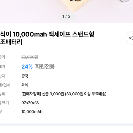
1
/
3
식이 10,000mah 맥세이프 스탠드형
보조배터리
중가
52,000
원
%
회원전용
24
매가
산지
중국
세/면세
과세
송비
[판매자정책] 선불
3,000원
(30,000원 이상 무료배송)
품크기
97x70x18
량
10,000mAh