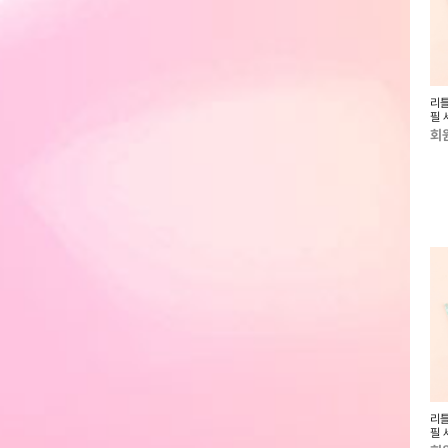
 보조배터리
카카오프렌즈 춘식이 패치 샤프
카카오프렌즈 춘식이 레진 스탠드
리틀
톡
필 
회원전용
회원전용
회
00mah 맥세이프 스
춘식이 도킹형 보조배터리
카카오프렌즈 춘식이 패치 샤프
리틀
터리
필 