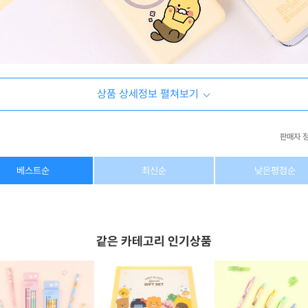
상품 상세정보 펼쳐보기
판매자 
상호/대표자
(주) 동이커머스
베스트순
최신순
낮은평점순
사업자 번호
346-87-03831
통신판매업 번호
제2026-고양덕양구-1438호
같은 카테고리 인기상품
이메일
dongeecom@naver.com
소재지
경기도 고양시 덕양구 꽃마을로64, 1235호