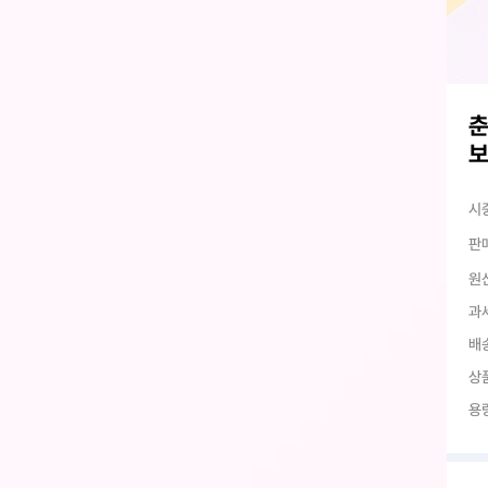
춘
시
판
원
과
배
상
용