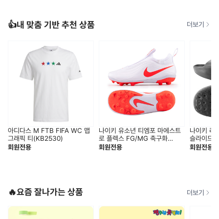
👍내 맞춤 기반 추천 상품
더보기
아디다스 M FTB FIFA WC 맵
나이키 유소년 티엠포 마에스트
나이키 리
그래픽 티(KB2530)
로 플렉스 FG/MG 축구화
슬라이드 슬
(IB5029-100)
001)
회원전용
회원전용
회원전용
🔥요즘 잘나가는 상품
더보기