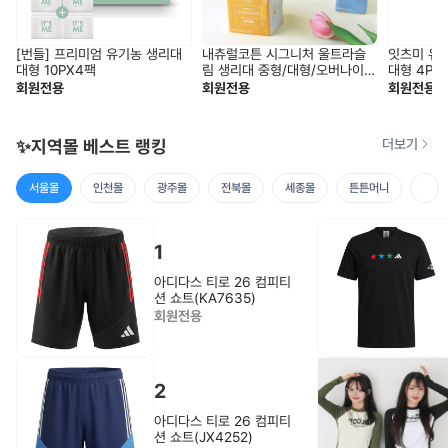
[번들] 프리미엄 유기농 생리대
내츄럴코튼 시그니처 울트라슬
잇츠미 유
대형 10PX4팩
림 생리대 중형/대형/오버나이
대형 4PX
트/라이너 10팩세트
회원전용
회원전용
회원전용
✨지역몰 베스트 랭킹
더보기
서울몰
인천몰
광주몰
전북몰
세종몰
튼튼머니
1
아디다스 티로 26 컴피티
션 쇼트(KA7635)
회원전용
2
아디다스 티로 26 컴피티
션 쇼트(JX4252)