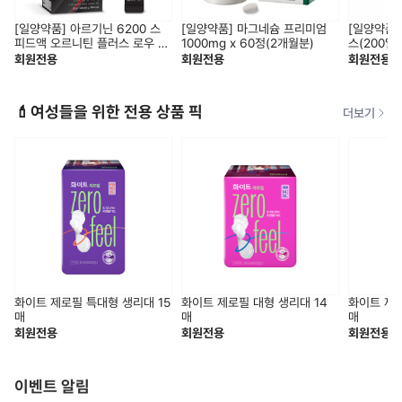
[일양약품] 아르기닌 6200 스
[일양약품] 마그네슘 프리미엄
[일양약품]
피드액 오르니틴 플러스 로우 슈
1000mg x 60정(2개월분)
스(200일
가 (14일분)
회원전용
회원전용
회원전용
💄여성들을 위한 전용 상품 픽
더보기
화이트 제로필 특대형 생리대 15
화이트 제로필 대형 생리대 14
화이트 제로
매
매
매
회원전용
회원전용
회원전용
이벤트 알림