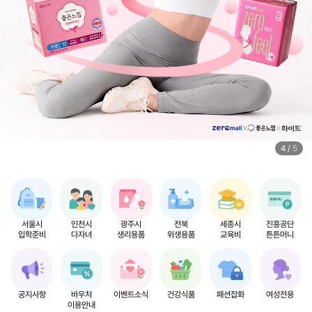
4
/
5
서울시
인천시
광주시
전북
세종시
진흥공단
입학준비
다자녀
생리용품
위생용품
교육비
튼튼머니
공지사항
바우처
이벤트소식
건강식품
패션잡화
여성전용
이용안내