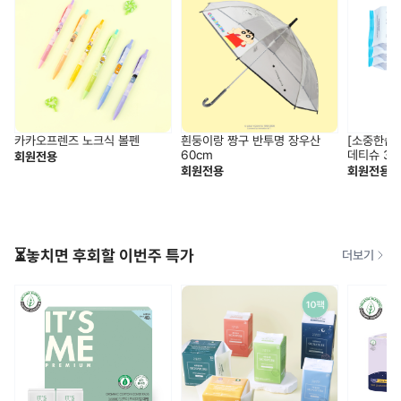
카카오프렌즈 노크식 볼펜
흰둥이랑 짱구 반투명 장우산
[소중한습관
60cm
데티슈 30
회원전용
회원전용
회원전용
⏳놓치면 후회할 이번주 특가
더보기