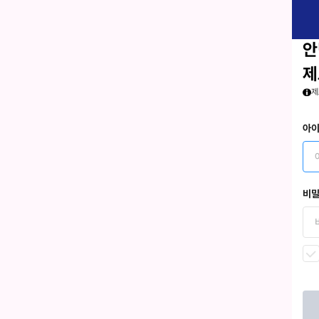
안
제
제
아
비