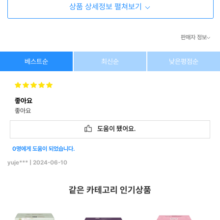
상품 상세정보 펼쳐보기
판매자 정보
상호/대표자
(주) 동이커머스
베스트순
최신순
낮은평점순
사업자 번호
346-87-03831
좋아요
통신판매업 번호
제2026-고양덕양구-1438호
좋아요
이메일
dongeecom@naver.com
도움이 됐어요.
0명에게 도움이 되었습니다.
소재지
경기도 고양시 덕양구 꽃마을로64, 1235호
yuje***
|
2024-06-10
같은 카테고리 인기상품