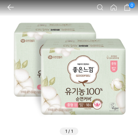
0
1
/
1