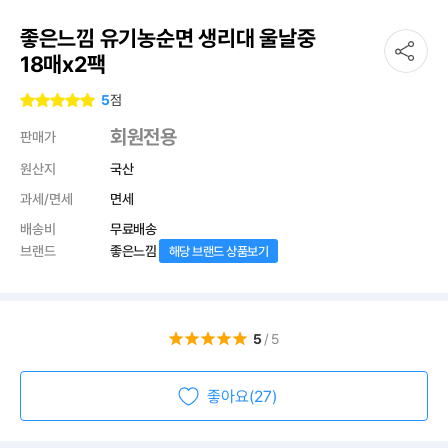
좋은느낌 유기농순면 생리대 울날중
18매x2팩
5
점
회원전용
판매가
원산지
국산
과세/면세
면세
배송비
무료배송
브랜드
좋은느낌
해당 브랜드 상품보기
5
/5
좋아요(27)