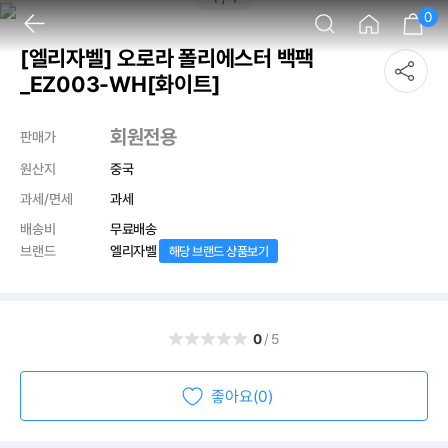
0
[엘리자벨] 오로라 폴리에스터 백팩
_EZ003-WH[화이트]
회원전용
판매가
원산지
중국
과세/면세
과세
배송비
무료배송
브랜드
엘리자벨
해당 브랜드 상품보기
0
/5
좋아요(0)