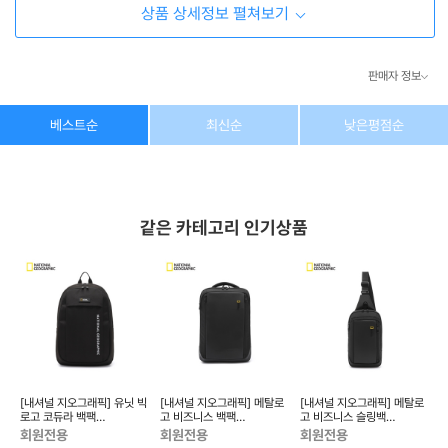
상품 상세정보 펼쳐보기
판매자 정보
상호/대표자
(주) 동이커머스
베스트순
최신순
낮은평점순
사업자 번호
346-87-03831
통신판매업 번호
제2026-고양덕양구-1438호
같은 카테고리 인기상품
이메일
dongeecom@naver.com
소재지
경기도 고양시 덕양구 꽃마을로64, 1235호
포켓
[내셔널 지오그래픽] 유닛 빅
[내셔널 지오그래픽] 메탈로
[내셔널 지오그래픽] 메탈로
[
로고 코듀라 백팩
고 비즈니스 백팩
고 비즈니스 슬링백
N256ABG020
N256ABG030
N256ACR020
(
회원전용
회원전용
회원전용