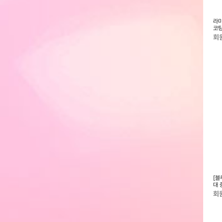
형/국수형 문서세단
에이스테크 정전기방지 라미네이
라미에이스 소형 문서세단기
라미
파쇄기
팅필름 코팅지 코팅필름 코팅용지
JA082 파쇄기
코팅
A3 100mic 1...
코팅
회원전용
회원전용
회
러 소형/가정용 A4
[블루블루] 유기농 순면커버 롱라
[유토렉스] UV-C 무선 충전식 휴
[블
 LA2302A 무열
이너 팬티라이너 생리대 20p x 10
대용 칫솔살균기 폴라곰 UTC-29
대 
.
팩
(2
회원전용
회원전용
회