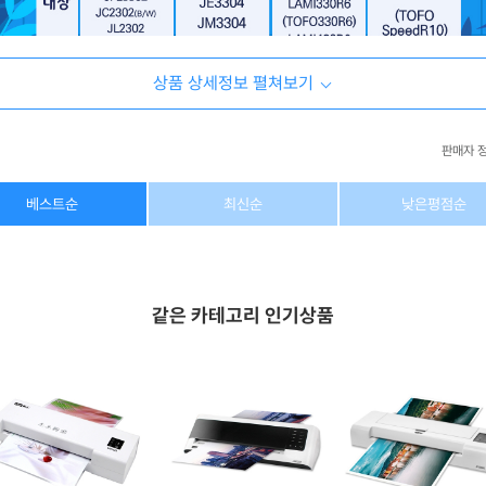
상품 상세정보 펼쳐보기
판매자 
상호/대표자
(주) 동이커머스
베스트순
최신순
낮은평점순
사업자 번호
346-87-03831
통신판매업 번호
제2026-고양덕양구-1438호
같은 카테고리 인기상품
이메일
dongeecom@naver.com
소재지
경기도 고양시 덕양구 꽃마을로64, 1235호