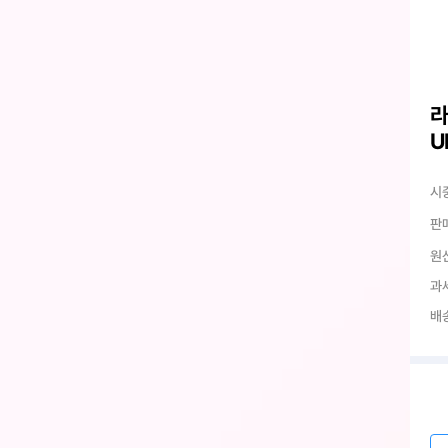
라
U
시
판
원
과
배