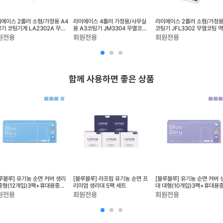
에이스 2롤러 소형/가정용 A4
라미에이스 4롤러 가정용/사무실
라미에이스 2롤러 소형/가정용
기 코팅기계 LA2302A 무열
용 A3코팅기 JM3304 무열코팅
코팅기 JFL3302 무열코팅 
 용지걸림...
역회전 용지걸림...
전 용지걸림제...
원전용
회원전용
회원전용
함께 사용하면 좋은 상품
루블루] 유기농 순면 커버 생리
[블루블루] 라프림 유기농 순면 프
[블루블루] 유기농 순면 커버 
중형(12개입)3팩+휴대용중형
리미엄 생리대 5팩 세트
대 대형(10개입)3팩+휴대용
P)1팩 세트
(2P)1팩 세트 ...
원전용
회원전용
회원전용