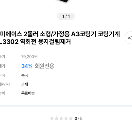
1
/
1
미에이스 2롤러 소형/가정용 A3코팅기 코팅기계
L3302 역회전 용지걸림제거
중가
79,200
원
%
회원전용
34
매가
산지
중국
세/면세
과세
송비
무료배송
0
/5