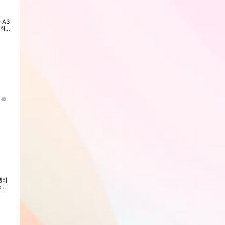
 A3
라미에이스 자동급지 문서세단기
라미에이스 중형 문서세단기
라미에이스 가정용/사
역회
JL2003AF 파쇄기
TF412DH 파쇄기
이어링 제본기 LA-
회원전용
회원전용
회원전용
생리
[일양약품] 아르기닌 6200 스피드
[블루블루] 유기농 순면커버 입는
[굿프렌드] 홈핏 
중형
액 오르니틴 플러스 로우 슈가 (14
오버나이트 생리대 4p x 5팩 (사
스텝퍼 GOOD-HF
일분)
이즈M/L)
능)
회원전용
회원전용
회원전용