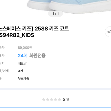
1
/
1
노스페이스 키즈] 25SS 키즈 코트
S94R82_KIDS
중가
89,000
원
%
회원전용
24
매가
산지
베트남
세/면세
과세
송비
무료배송
0
/5