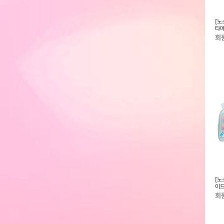
] 26SS 키즈 노벨
[노스페이스키즈] 26SS 걸즈 블루
[노스페이스키즈] 26SS 키즈 볼드
[노
NJ2HS03_KIDS
시 자켓 NJ3BS07_KIDS
릭스 팬츠 NP6NS03_KIDS
타메
회원전용
회원전용
회
즈] 25SS 주니어
[뉴에라키즈] 25SS 키즈 MLB 뉴
[노스페이스키즈] 2025 키즈 스위
[노
NN2PR04_KIDS
욕 양키스 베이직 볼캡 다크 로얄
치 스쿨 팩 라지 NM2DR51_KIDS
이드
13570683
NM
회원전용
회원전용
회