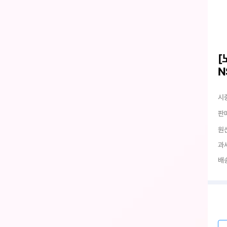
[
N
시
판
원
과
배