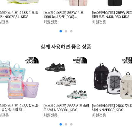
스페이스 키즈] 25SS 키즈 알
[노스페이스키즈] 25FW 키즈
[노스페이스키즈] 25FW 키즈
사 NS97R84_KIDS
1996 눕시 자켓 (RDS)
퍼피 코트 NJ3NR50_KIDS
NJ1DR67_KIDS
원전용
회원전용
회원전용
함께 사용하면 좋은 상품
스페이스 키즈] 24SS 걸스 와
[노스페이스키즈] 25SS 키즈 솔리
[노스페이스키즈] 25SS 주니어 원
 블링 업 스쿨 팩
드 보아 NS93R91_KIDS
웨이 NN2PR03_KIDS
2DQ03_KIDS
원전용
회원전용
회원전용