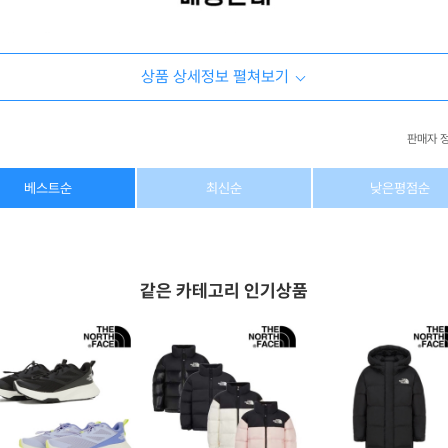
상품 상세정보 펼쳐보기
판매자 
상호/대표자
(주) 동이커머스
베스트순
최신순
낮은평점순
사업자 번호
346-87-03831
통신판매업 번호
제2026-고양덕양구-1438호
같은 카테고리 인기상품
이메일
dongeecom@naver.com
소재지
경기도 고양시 덕양구 꽃마을로64, 1235호