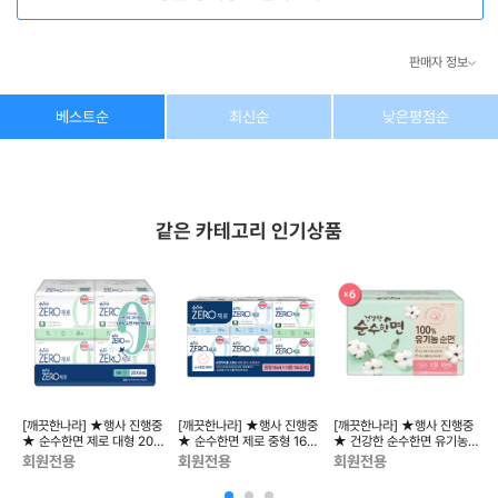
판매자 정보
상호/대표자
(주) 동이커머스
베스트순
최신순
낮은평점순
사업자 번호
346-87-03831
통신판매업 번호
제2026-고양덕양구-1438호
같은 카테고리 인기상품
이메일
dongeecom@naver.com
소재지
경기도 고양시 덕양구 꽃마을로64, 1235호
중
[깨끗한나라] ★행사 진행중
[깨끗한나라] ★행사 진행중
[깨끗한나라] ★행사 진행중
농
★ 순수한면 제로 대형 20매
★ 순수한면 제로 중형 16매
★ 건강한 순수한면 유기농
.
x 4팩
x 4팩 + 대형 14매 x 2팩
순면 소형 18매 x 6팩
이
회원전용
회원전용
회원전용