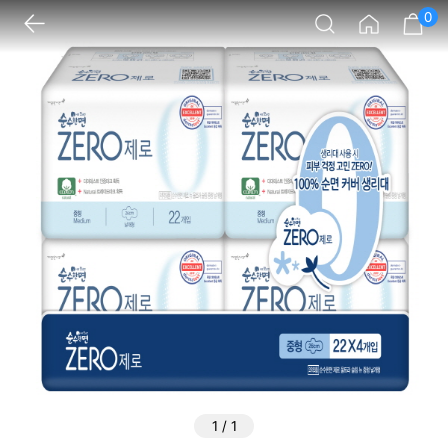
0
1
/
1