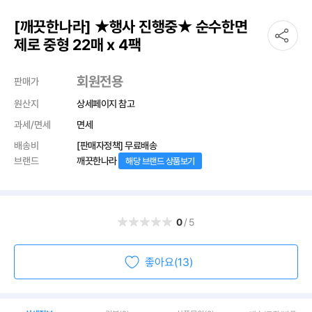
[깨끗한나라] ★행사 진행중★ 순수한면
제로 중형 22매 x 4팩
회원전용
판매가
원산지
상세페이지 참고
과세/면세
면세
배송비
[판매자정책] 무료배송
브랜드
깨끗한나라
해당 브랜드 상품보기
0
/5
좋아요(13)