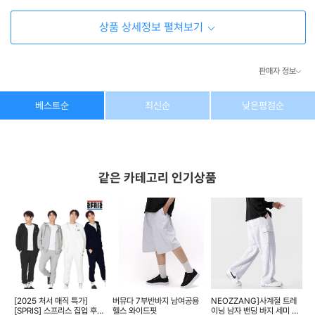
상품 상세정보 펼쳐보기
판매자 정보
상호/대표자
(주) 동이커머스
베스트순
최신순
낮은평점순
사업자 번호
346-87-03831
통신판매업 번호
제2026-고양덕양구-1438호
같은 카테고리 인기상품
이메일
dongeecom@naver.com
소재지
경기도 고양시 덕양구 꽃마을로64, 1235호
이
[2025 처서 매직 특가]
버뮤다 7부반바지 남여공용
NEOZZANG]사계절 트레
N
[SPRIS] 스프리스 집업 후디
헬스 와이드핏
이닝 남자 밴딩 바지 세미 카