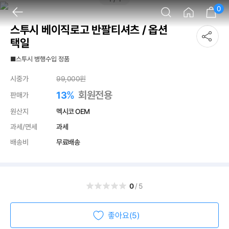
0
스투시 베이직로고 반팔티셔츠 / 옵션
택일
■스투시 병행수입 정품
시중가
99,000
원
%
회원전용
13
판매가
원산지
멕시코 OEM
과세/면세
과세
배송비
무료배송
0
/5
좋아요(5)