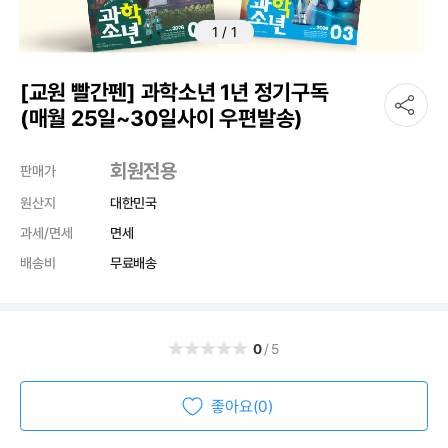
1
/
1
[교원 빨간펜] 과학소년 1년 정기구독
(매월 25일~30일사이 우편발송)
회원전용
판매가
원산지
대한민국
과세/면세
면세
배송비
무료배송
0
/5
좋아요(0)