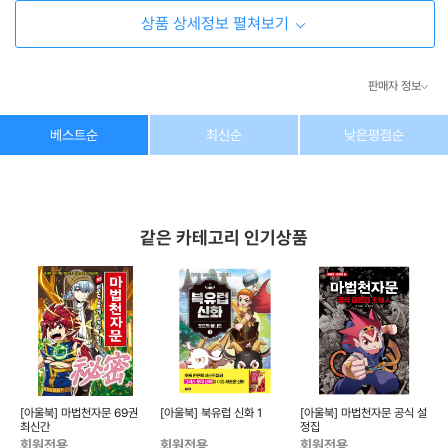
상품 상세정보 펼쳐보기
판매자 정보
상호/대표자
(주) 동이커머스
베스트순
최신순
낮은평점순
사업자 번호
346-87-03831
통신판매업 번호
제2026-고양덕양구-1438호
같은 카테고리 인기상품
이메일
dongeecom@naver.com
소재지
경기도 고양시 덕양구 꽃마을로64, 1235호
프렌
[아울북] 마법천자문 69권
[아울북] 북유럽 신화 1
[아울북] 마법천자문 공식 설
최신간
정집
학
회원전용
회원전용
회원전용