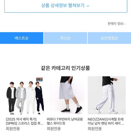
상품 상세정보 펼쳐보기
판매자 정보
상호/대표자
(주) 동이커머스
베스트순
최신순
낮은평점순
사업자 번호
346-87-03831
통신판매업 번호
제2026-고양덕양구-1438호
같은 카테고리 인기상품
이메일
dongeecom@naver.com
소재지
경기도 고양시 덕양구 꽃마을로64, 1235호
이
[2025 처서 매직 특가]
버뮤다 7부반바지 남여공용
NEOZZANG]사계절 트레
N
[SPRIS] 스프리스 집업 후디
헬스 와이드핏
이닝 남자 밴딩 바지 세미 카
조거 트레이닝 상하 세트 ...
고 와이드 팬츠
회원전용
회원전용
회원전용