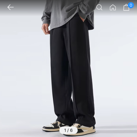
0
1
/
6