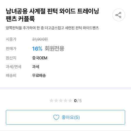
남녀공용 사계절 핀턱 와이드 트레이닝
팬츠 커플룩
양쪽핀턱을 추가하여 한 층 더고급스럽고 세련된 핀턱 와이드팬츠
시중가
31,900
원
%
회원전용
16
판매가
원산지
중국OEM
과세/면세
과세
배송비
무료배송
0
/5
좋아요(5)