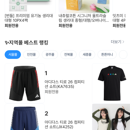
[번들] 프리미엄 유기농 생리대
내츄럴코튼 시그니처 울트라슬
잇츠미 유
대형 10PX4팩
림 생리대 중형/대형/오버나이
대형 4PX
트/라이너 10팩세트
회원전용
회원전용
회원전용
✨지역몰 베스트 랭킹
더보기
서울몰
인천몰
광주몰
전북몰
세종몰
튼튼머니
1
아디다스 티로 26 컴피티
션 쇼트(KA7635)
회원전용
2
아디다스 티로 26 컴피티
션 쇼트(JX4252)