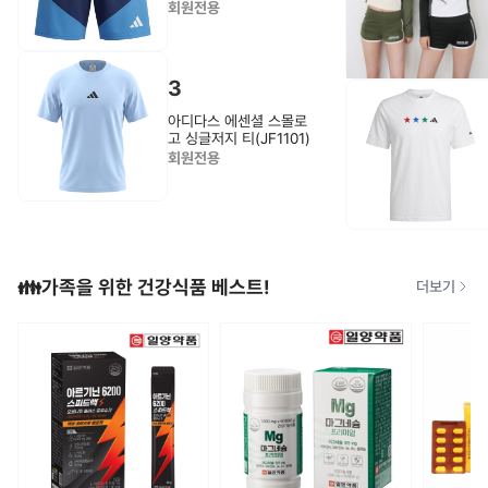
회원전용
3
아디다스 에센셜 스몰로
고 싱글저지 티(JF1101)
회원전용
👪가족을 위한 건강식품 베스트!
더보기