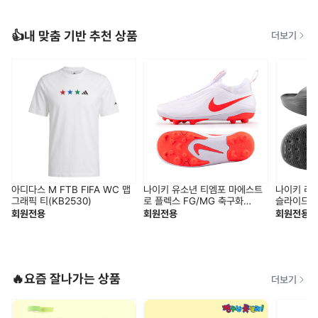
👍내 맞춤 기반 추천 상품
더보기
아디다스 M FTB FIFA WC 맵
나이키 유소년 티엠포 마에스트
나이키 리
그래픽 티(KB2530)
로 플렉스 FG/MG 축구화
슬라이드 슬
(IB5029-100)
001)
회원전용
회원전용
회원전용
🔥요즘 잘나가는 상품
더보기