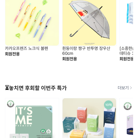
카카오프렌즈 노크식 볼펜
흰둥이랑 짱구 반투명 장우산
[소중한습관
60cm
데티슈 30
회원전용
회원전용
회원전용
⏳놓치면 후회할 이번주 특가
더보기