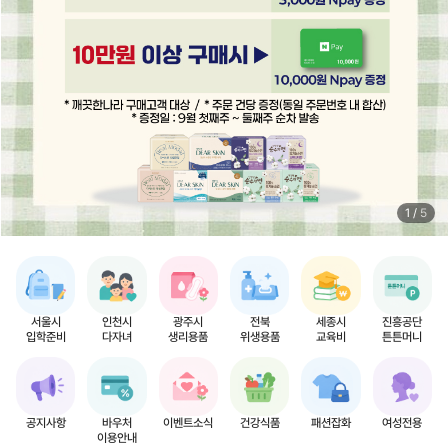
1
/
5
서울시
인천시
광주시
전북
세종시
진흥공단
입학준비
다자녀
생리용품
위생용품
교육비
튼튼머니
공지사항
바우처
이벤트소식
건강식품
패션잡화
여성전용
이용안내