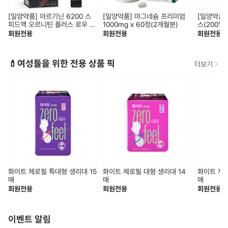
[일양약품] 아르기닌 6200 스
[일양약품] 마그네슘 프리미엄
[일양약품]
피드액 오르니틴 플러스 로우 슈
1000mg x 60정(2개월분)
스(200일
가 (14일분)
회원전용
회원전용
회원전용
💄여성들을 위한 전용 상품 픽
더보기
화이트 제로필 특대형 생리대 15
화이트 제로필 대형 생리대 14
화이트 제로
매
매
매
회원전용
회원전용
회원전용
이벤트 알림