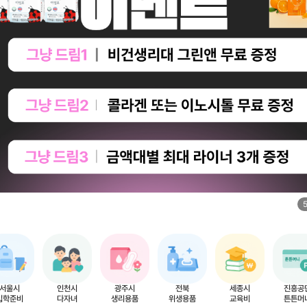
서울시
인천시
광주시
전북
세종시
진흥공
입학준비
다자녀
생리용품
위생용품
교육비
튼튼머