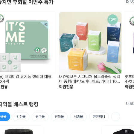
놓치면 후회할 이번주 특가
더보
들] 프리미엄 유기농 생리대 대형
내츄럴코튼 시그니처 울트라슬림 생리
잇츠
PX4팩
대 중형/대형/오버나이트/라이너 10팩
4PX
세트
원전용
회원전용
회원
지역몰 베스트 랭킹
더보
서울몰
인천몰
광주몰
전북몰
세종몰
튼튼머니