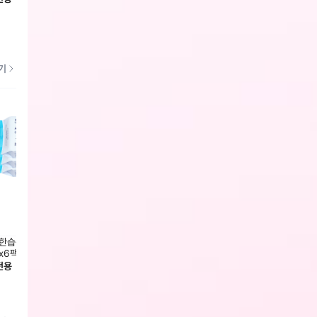
기
한습관] 소중한 피니셔 비데티슈
짱구는못말려 롱파우치 필통
8칸 국
x6팩
발송)
회원전용
전용
회원전