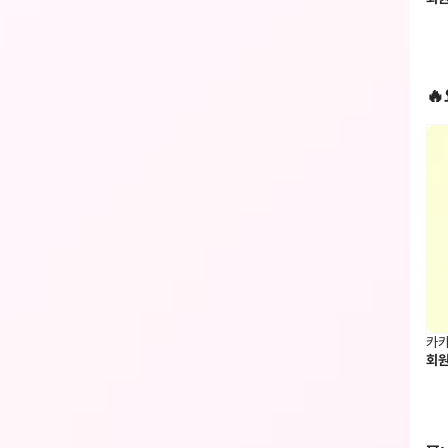

카카
회