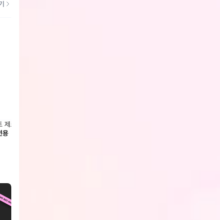
기
 제로필 중형 생리대 14매
화이트 제로필 특대형 생리대 15매x2
화이트 
팩
전용
회원전
회원전용