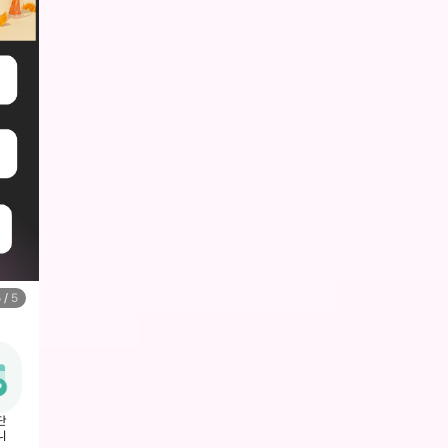
1
/
5
단
니