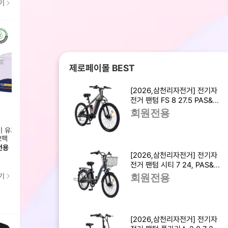
기
제로페이몰 BEST
[2026,삼천리자전거] 전기자
전거 팬텀 FS 8 27.5 PAS&스
로틀 겸용 / 29.3kg / 완조립,
회원전용
무료배송
미 유기농 입는오버나이트 대형
잇츠미 슬림 유기농 생리대 대형
잇츠미
2팩
10Px6팩
12Px
전용
회원전용
회원전
[2026,삼천리자전거] 전기자
전거 팬텀 시티 7 24, PAS&스
기
로틀 겸용 / 29.1kg / 완조립,
회원전용
무료배송
7
[2026,삼천리자전거] 전기자