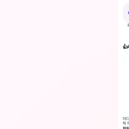

아디
픽 
회