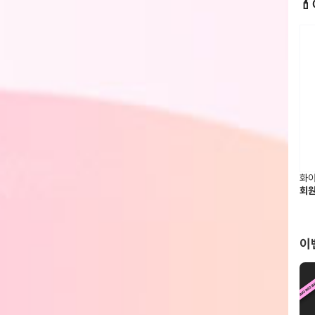

화이
회
이