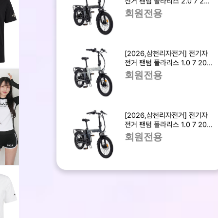
전거 팬텀 폴라리스 2.0 7 20,
4
8
PAS&스로틀 겸용 / 28.9kg /
회원전용
완조립,무료배송
아디다스 M FTB FIFA WC 맵
그래픽 티(KB2532)
9
회원전용
[2026,삼천리자전거] 전기자
전거 팬텀 폴라리스 1.0 7 20,
PAS&스로틀 겸용 / 26.9kg /
회원전용
완조립,무료배송
5
[KIKIMADE] 블루밍래쉬가드
[2026,삼천리자전거] 전기자
세트-SS
전거 팬텀 폴라리스 1.0 7 20,
회원전용
PAS전용 / 26.9kg / 완조립,
회원전용
무료배송
6
아디다스 M FTB FIFA WC 맵
그래픽 티(KB2530)