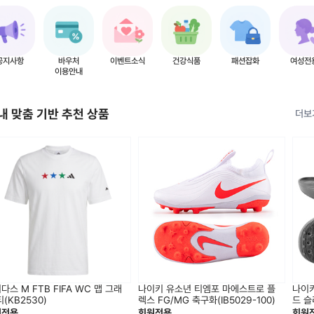
공지사항
바우처
이벤트소식
건강식품
패션잡화
여성전
이용안내
내 맞춤 기반 추천 상품
더보
다스 M FTB FIFA WC 맵 그래
나이키 유소년 티엠포 마에스트로 플
나이
티(KB2530)
렉스 FG/MG 축구화(IB5029-100)
드 슬
원전용
회원전용
회원