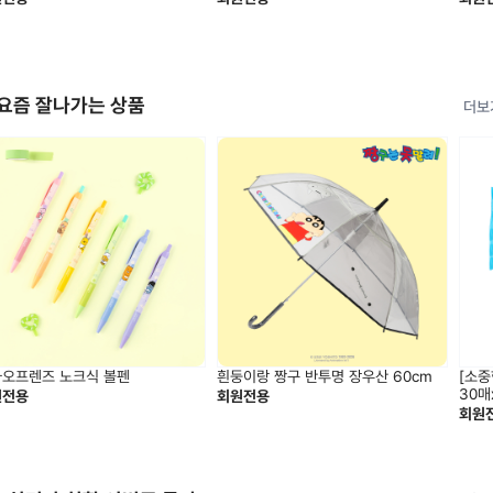
요즘 잘나가는 상품
더보
오프렌즈 노크식 볼펜
흰둥이랑 짱구 반투명 장우산 60cm
[소중
30매
원전용
회원전용
회원