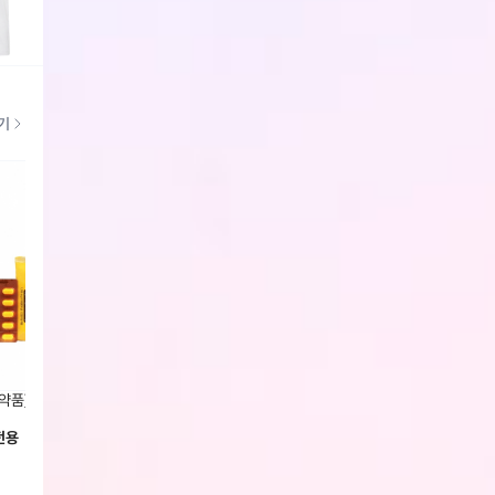
회원전용
기
약품] 비타민C 1000 1박스(200
[일양약품] 비타민C1000mg + 비타
[일양약
민D1000IU 한번에 비타민C&D
가3 프
1000 (100일분)
전용
회원전용
회원전