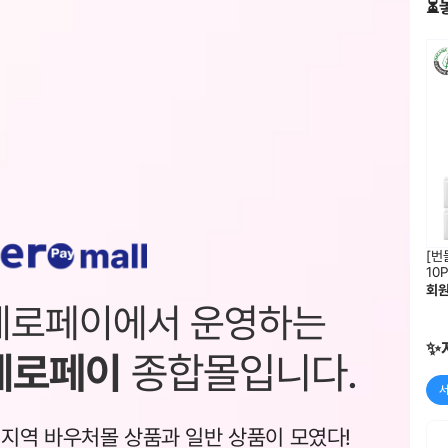
⏳
[번
10
회
제로페이에서 운영하는
✨
제로페이
종합몰입니다.
 지역 바우처몰 상품과 일반 상품이 모였다!