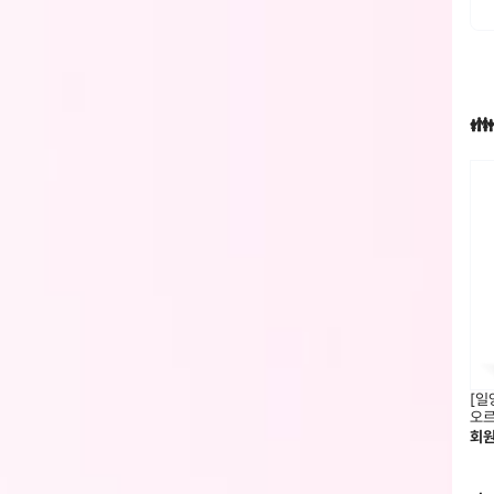

[일
오르
회