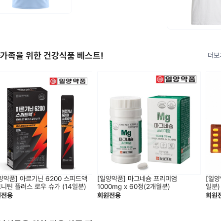
가족을 위한 건강식품 베스트!
더보
양약품] 아르기닌 6200 스피드액
[일양약품] 마그네슘 프리미엄
[일양
니틴 플러스 로우 슈가 (14일분)
1000mg x 60정(2개월분)
일분)
원전용
회원전용
회원