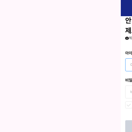
안
제
제
아
비