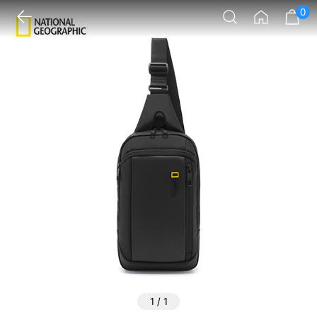
0
1
/
1