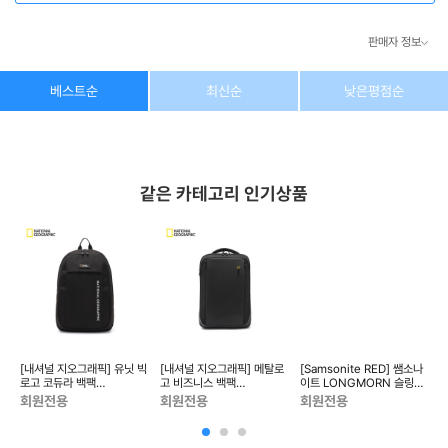
판매자 정보
상호/대표자
(주) 동이커머스
베스트순
최신순
낮은평점순
사업자 번호
346-87-03831
통신판매업 번호
제2026-고양덕양구-1438호
같은 카테고리 인기상품
이메일
dongeecom@naver.com
소재지
경기도 고양시 덕양구 꽃마을로64, 1235호
1)
[내셔널 지오그래픽] 유닛 빅
[내셔널 지오그래픽] 메탈로
[Samsonite RED] 쌤소나
[
로고 코듀라 백팩
고 비즈니스 백팩
이트 LONGMORN 슬링백
경
N256ABG020
N256ABG030
(UA809001)
회원전용
회원전용
회원전용